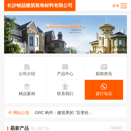
长沙铭喆建筑装饰材料有限公司
1
/
2
公司介绍
产品中心
新闻资讯
欧式线条：流淌在建筑空间的优雅肌理
精品案例
联系我们
拨打电话
EPS 装饰线条：勾勒建筑温柔轮廓，藏在立面里的美学巧思
网站公告
GRC 构件：建筑界的 “百变轻骑兵”，让创意落地生根
线条筑韵，质焕新生——EPS线条的当代应用与价值革新
朂新产品
用心做产品
MORE