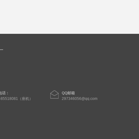
电话：
QQ邮箱
1-85518081（座机）
297346056@qq.com