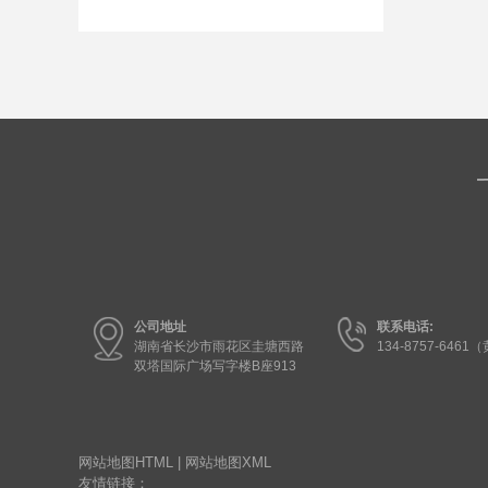
公司地址
联系电话:
湖南省长沙市雨花区圭塘西路
134-8757-6461
双塔国际广场写字楼B座913
网站地图HTML
|
网站地图XML
友情链接：