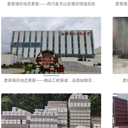
娄底项目动态更新——四川蓝月山谷酒店现场实拍
娄底项目动态更新——精品工程落成，品质如期呈现 湘潭市工人文化宫竣工
娄