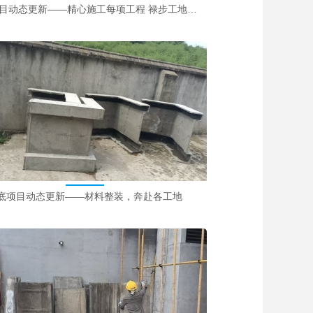
娄底项目动态更新——精心施工每项工程 禄步工地实拍
底项目动态更新——材料整装，奔赴各工地