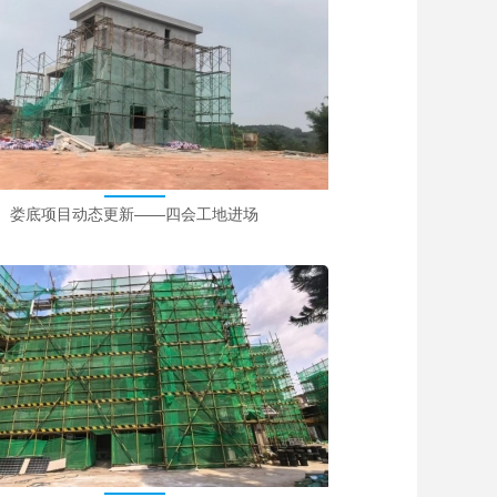
娄底项目动态更新——四会工地进场