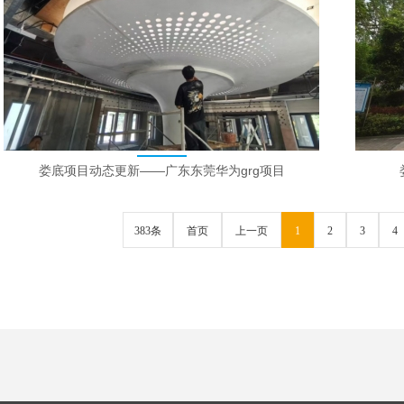
娄底项目动态更新——广东东莞华为grg项目
383条
首页
上一页
1
2
3
4