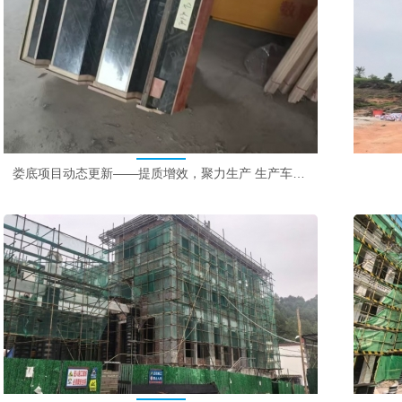
娄底项目动态更新——提质增效，聚力生产 生产车间实拍