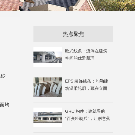
热点聚焦
欧式线条：流淌在建筑
空间的优雅肌理
泥砂
EPS 装饰线条：勾勒建
筑温柔轮廓，藏在立面
里的美学巧思
小而均
GRC 构件：建筑界的
“百变轻骑兵”，让创意落
地生根