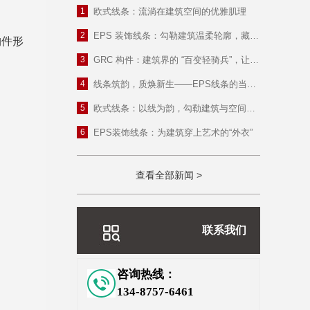
1
欧式线条：流淌在建筑空间的优雅肌理
2
EPS 装饰线条：勾勒建筑温柔轮廓，藏在立面里的美学巧思
构件形
3
GRC 构件：建筑界的 “百变轻骑兵”，让创意落地生根
4
线条筑韵，质焕新生——EPS线条的当代应用与价值革新
5
欧式线条：以线为韵，勾勒建筑与空间的优雅肌理
6
EPS装饰线条：为建筑穿上艺术的“外衣”
查看全部新闻 >
联系我们
咨询热线：
134-8757-6461