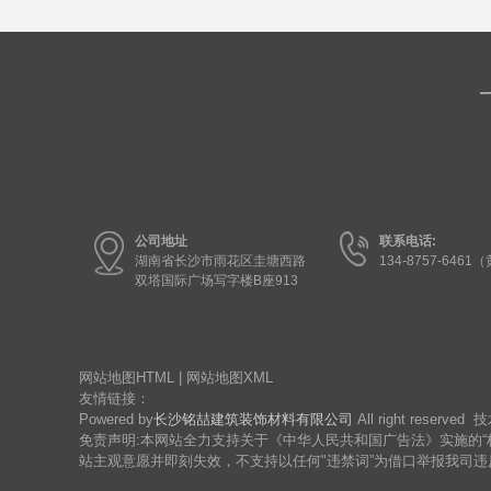
公司地址
联系电话:
湖南省长沙市雨花区圭塘西路
134-8757-6461
双塔国际广场写字楼B座913
网站地图HTML
|
网站地图XML
友情链接：
Powered by
长沙铭喆建筑装饰材料有限公司
All right rese
免责声明:本网站全力支持关于《中华人民共和国广告法》实施的“
站主观意愿并即刻失效，不支持以任何"违禁词”为借口举报我司