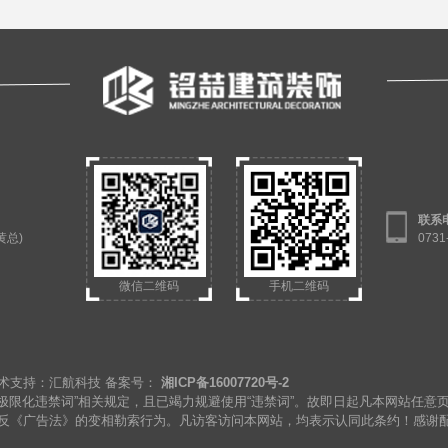
联系
（黄总)
073
微信二维码
手机二维码
rved 技术支持：汇航科技 备案号：
湘ICP备16007720号-2
极限化违禁词”相关规定，且已竭力规避使用“违禁词”。故即日起凡本网站任意
违反《广告法》的变相勒索行为。凡访客访问本网站，均表示认同此条约！感谢