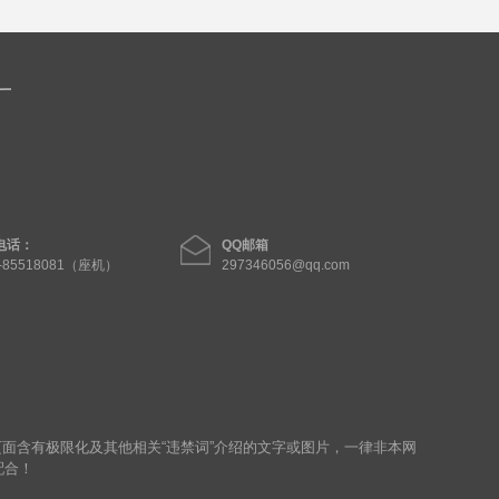
电话：
QQ邮箱
1-85518081（座机）
297346056@qq.com
页面含有极限化及其他相关“违禁词”介绍的文字或图片，一律非本网
配合！