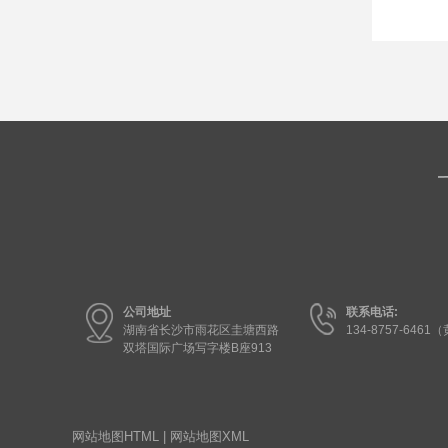
公司地址
联系电话:
湖南省长沙市雨花区圭塘西路
134-8757-6461
双塔国际广场写字楼B座913
网站地图HTML
|
网站地图XML