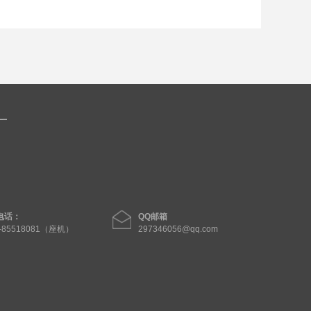
电话：
QQ邮箱
1-85518081（座机）
297346056@qq.com