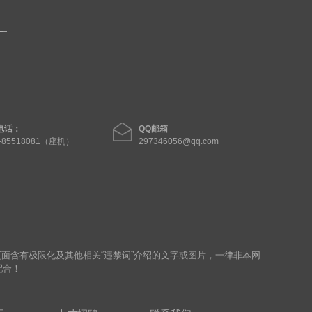
电话：
QQ邮箱
1-85518081（座机）
297346056@qq.com
页面含有极限化及其他相关“违禁词”介绍的文字或图片，一律非本网
配合！