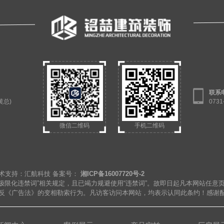
联系
（黄总)
073
微信二维码
手机二维码
rved 技术支持：汇航科技 备案号：
湘ICP备16007720号-2
极限化违禁词”相关规定，且已竭力规避使用“违禁词”。故即日起凡本网站任意
违反《广告法》的变相勒索行为。凡访客访问本网站，均表示认同此条约！感谢