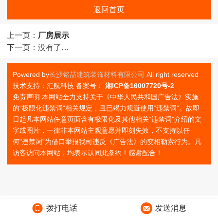
返回首页
上一页：
厂房展示
下一页：
没有了…
Powered by
长沙铭喆建筑装饰材料有限公司
All right reserved
技术支持：汇航科技 备案号：
湘ICP备16007720号-2
免责声明:本网站全力支持关于《中华人民共和国广告法》实施
的“极限化违禁词”相关规定，且已竭力规避使用“违禁词”。故即
日起凡本网站任意页面含有极限化及其他相关“违禁词”介绍的文
字或图片，一律非本网站主观意愿并即刻失效，不支持以任
何"违禁词”为借口举报我司违反《广告法》的变相勒索行为。凡
访客访问本网站，均表示认同此条约！感谢配合！
拨打电话
发送消息